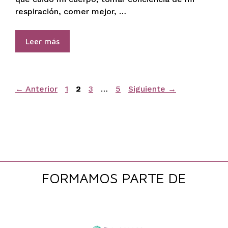
respiración, comer mejor, …
Leer más
Página
Página
Página
Página
←
Anterior
1
2
3
…
5
Siguiente
→
FORMAMOS PARTE DE