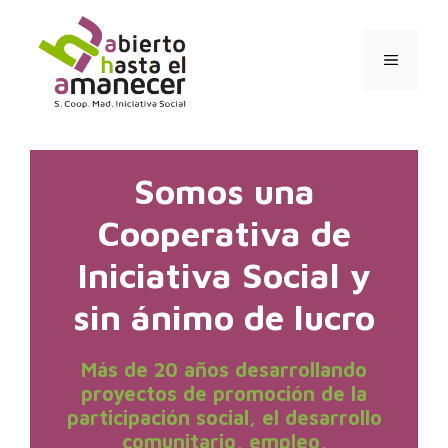
Saltar
al
contenido
MENÚ
Somos una
Cooperativa de
Iniciativa Social y
sin ánimo de lucro
Más de 20 años desarrollando
proyectos de promoción de la
participación social, el desarrollo
comunitario, empleo,