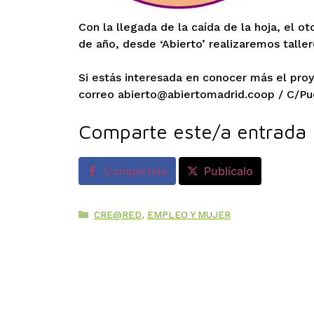
Con la llegada de la caída de la hoja, el 
de año, desde ‘Abierto’ realizaremos talle
Si estás interesada en conocer más el pro
correo abierto@abiertomadrid.coop / C/Pue
Comparte este/a entrada
Compártelo
Publícalo
Categorías
CRE@RED
,
EMPLEO Y MUJER