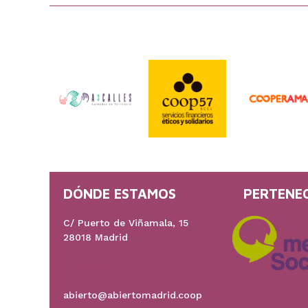
DÓNDE ESTAMOS
PERTENE
C/ Puerto de Viñamala, 15
28018 Madrid
91 778 60 17
abierto@abiertomadrid.coop