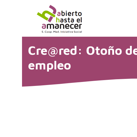
Saltar
al
contenido
Cre@red: Otoño de
empleo