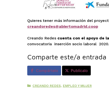
Quieres tener más información del proyecto
creandoredes@abiertomadrid.coop
Creando Redes
cuenta con el apoyo de l
convocatoria inserción socio laboral 2020
Comparte este/a entrada
Compártelo
Publícalo
Categorías
CREANDO REDES
,
EMPLEO Y MUJER