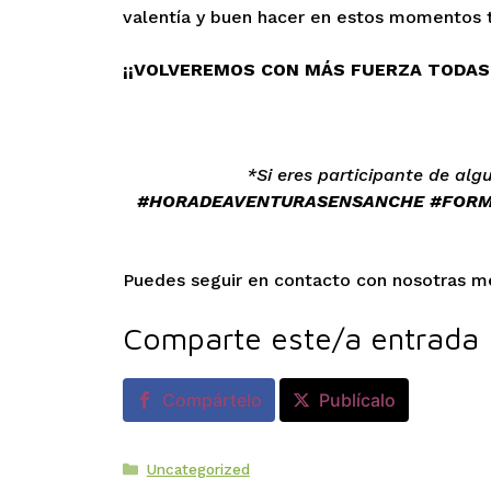
valentía y buen hacer en estos momentos ta
¡¡VOLVEREMOS CON MÁS FUERZA TODAS
*Si eres participante de al
#HORADEAVENTURASENSANCHE #FORM
Puedes seguir en contacto con nosotras m
Comparte este/a entrada
Compártelo
Publícalo
Categorías
Uncategorized