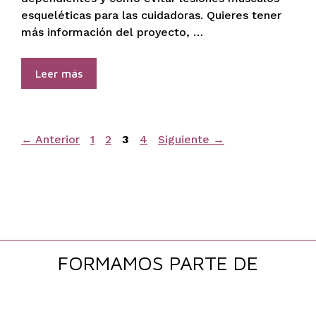
esqueléticas para las cuidadoras. Quieres tener
más información del proyecto, …
Leer más
Página
Página
Página
Página
←
Anterior
1
2
3
4
Siguiente
→
FORMAMOS PARTE DE