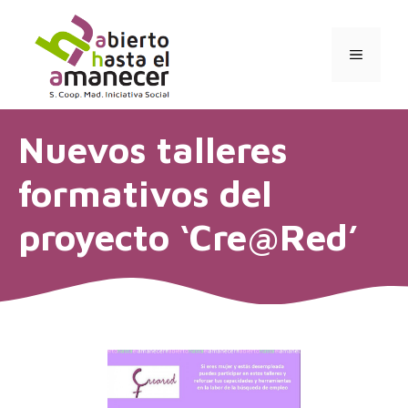
Saltar
al
contenido
MENÚ
Nuevos talleres
formativos del
proyecto ‘Cre@Red’