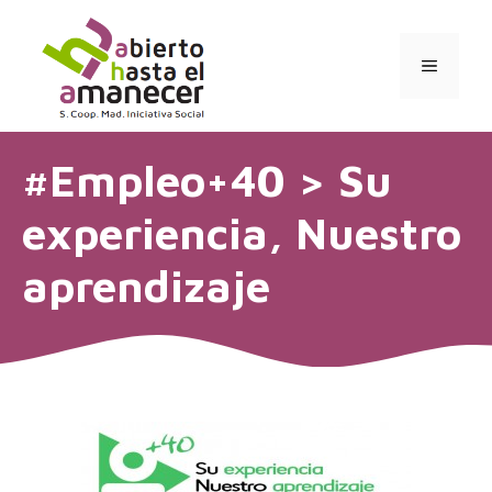
Saltar
al
contenido
MENÚ
#Empleo+40 > Su
experiencia, Nuestro
aprendizaje