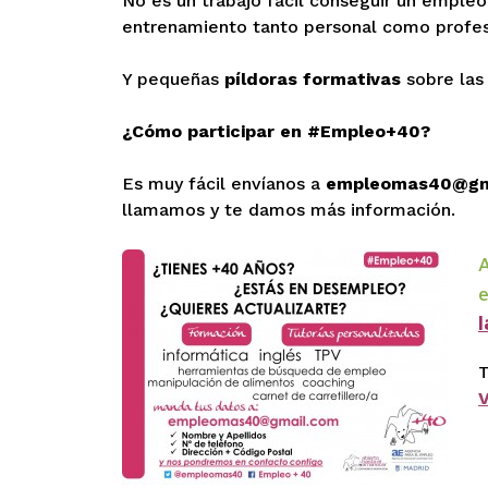
No es un trabajo fácil conseguir un emple
entrenamiento tanto personal como profesio
Y pequeñas
píldoras formativas
sobre las
¿Cómo participar en #Empleo+40?
Es muy fácil envíanos a
empleomas40@gm
llamamos y te damos más información.
l
T
V