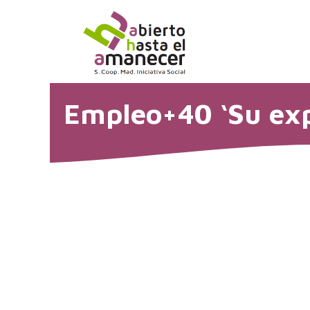
Saltar
al
contenido
Empleo+40 ‘Su exp