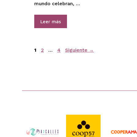
mundo celebran, …
Leer más
Página
Página
Página
1
2
…
4
Siguiente
→