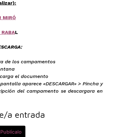
lizar):
 MIRÓ
 RABA
L
ESCARGA:
era de los campamentos
entana
e carga el documento
a pantalla aparece «DESCARGAR» > Pincha y
ripción del campamento se descargara en
e/a entrada
Publícalo