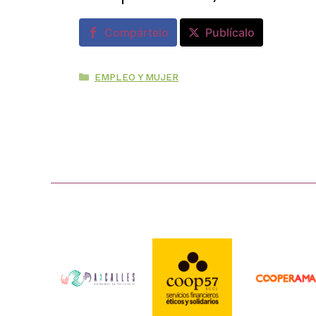
Compártelo
Publícalo
Categorías
EMPLEO Y MUJER