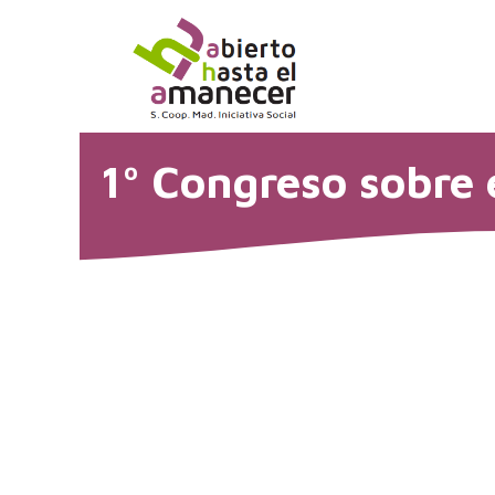
Saltar
al
contenido
1º Congreso sobre